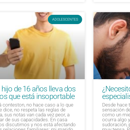
ADOLESCENTES
 hijo de 16 años lleva dos
¿Necesit
os que está insoportable
especiali
á conteston, no hace caso a lo que
Desde hace t
le dice, no respeta las reglas de
sensación de 
a, sus notas van cada vez peor, a
como un mie
ar de sus capacidades. En casa
ocurra algo 
os discutimos y nos está afectando
sudoración, 
as relaciones familiares: mi marido
muy tensa. Pr