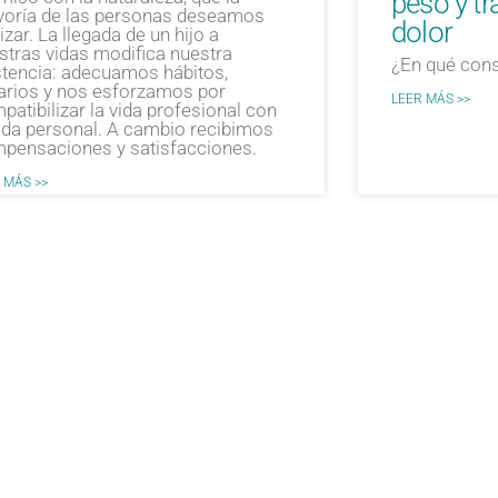
peso y tr
oría de las personas de­seamos
dolor
izar. La llegada de un hijo a
stras vidas modifica nuestra
¿En qué con
sten­cia: adecuamos hábitos,
arios y nos esforzamos por
LEER MÁS >>
patibilizar la vida profesional con
vida personal. A cam­bio recibimos
pensaciones y satis­facciones.
 MÁS >>