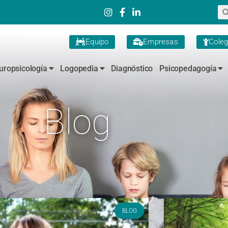
Equipo
Empresas
Coleg
uropsicología
Logopedia
Diagnóstico
Psicopedagogía
Blog
BLOG