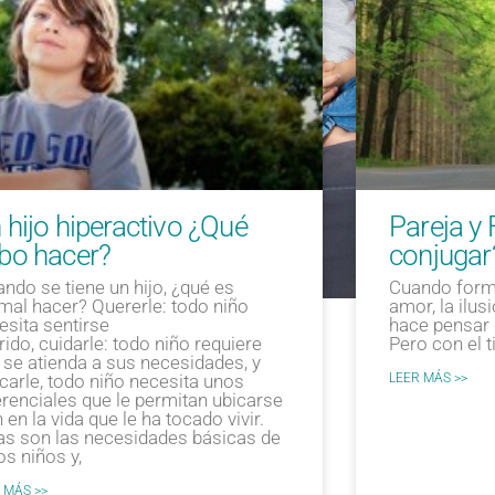
 hijo hiperactivo ¿Qué
Pareja y
bo hacer?
conjugar
ndo se tiene un hijo, ¿qué es
Cuando forma
mal hacer? Quererle: todo niño
amor, la ilus
esita sentirse
hace pensar q
rido, cuidarle: todo niño requiere
Pero con el 
 se atienda a sus necesidades, y
carle, todo niño necesita unos
LEER MÁS >>
erenciales que le permitan ubicarse
 en la vida que le ha tocado vivir.
as son las necesidades básicas de
os niños y,
 MÁS >>