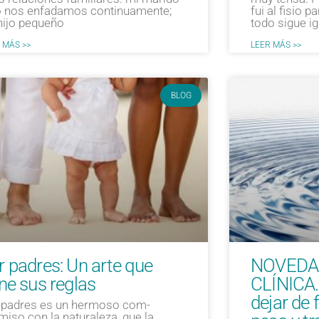
o nos enfadamos continuamente;
fui al fisio p
hijo pequeño
todo sigue i
 MÁS >>
LEER MÁS >>
BLOG
r padres: Un arte que
NOVEDAD
ene sus reglas
CLÍNICA.
dejar de 
 padres es un hermoso com­
miso con la naturaleza, que la