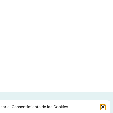
C/ Grañón, 12 - Local
nar el Consentimiento de las Cookies
28050 Las Tablas - Madrid