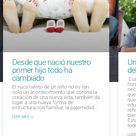
Desde que nació nuestro
Un
primer hijo todo ha
de
cambiado
Cua
nor
El nacimiento de un niño no es tan
nec
solo un acontecimiento que corona la
que
creación de una nueva vida, también da
que
lugar a una nueva forma de
edu
estructuración familiar, la paternidad…
ref
bien
LEER MÁS >>
Est
tod
LEER