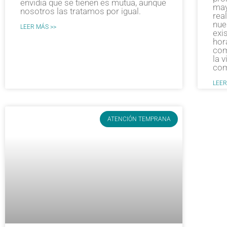
envidia que se tienen es mutua, aunque
may
nosotros las tratamos por igual.
real
nue
LEER MÁS >>
exi
hor
com
la 
com
LEER
ATENCIÓN TEMPRANA