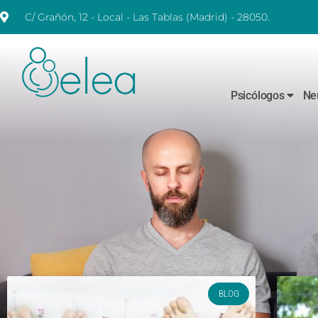
C/ Grañón, 12 - Local - Las Tablas (Madrid) - 28050.
Psicólogos
Ne
BLOG