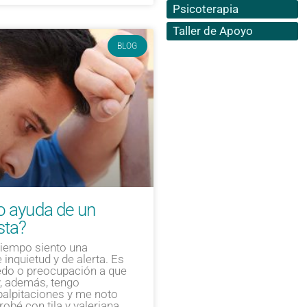
Psicoterapia
Taller de Apoyo
BLOG
o ayuda de un
sta?
iempo siento una
inquietud y de alerta. Es
do o preocupación a que
y, además, tengo
palpitaciones y me noto
obé con tila y valeriana,