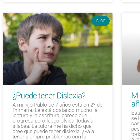
BLOG
¿Puede tener Dislexia?
Mi
añ
A mi hijo Pablo de 7 años está en 2º de
Primaria. Le está costando mucho la
Est
lectura y la escritura, parece que
se 
progresa pero luego olvida, todavía
cas
silabea. La tutora me ha dicho que
pes
cree que puede tener dislexia. ¿va a
tod
tener siempre problemas con la
a l