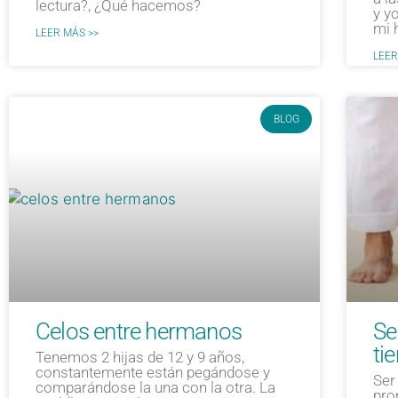
lectura?, ¿Qué hacemos?
y y
mi 
LEER MÁS >>
LEER
BLOG
Celos entre hermanos
Se
ti
Tenemos 2 hijas de 12 y 9 años,
constantemente están pegándose y
Ser
comparándose la una con la otra. La
pro