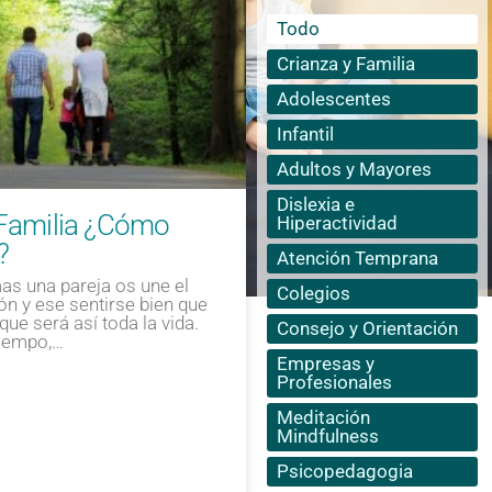
Todo
Crianza y Familia
Adolescentes
Infantil
Adultos y Mayores
Dislexia e
 Familia ¿Cómo
Hiperactividad
?
Atención Temprana
s una pareja os une el
Colegios
ión y ese sentirse bien que
ue será así toda la vida.
Consejo y Orientación
tiempo,…
Empresas y
Profesionales
Meditación
Mindfulness
Psicopedagogia