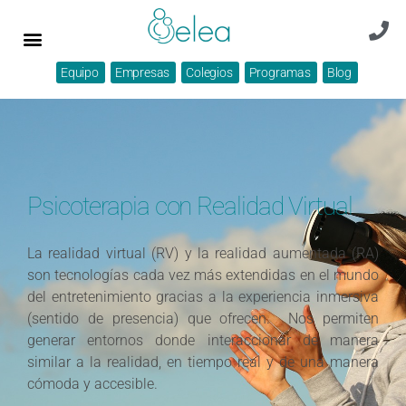
Equipo
Empresas
Colegios
Programas
Blog
Psicoterapia con Realidad Virtual
La realidad virtual (RV) y la realidad aumentada (RA)
son tecnologías cada vez más extendidas en el mundo
del entretenimiento gracias a la experiencia inmersiva
(sentido de presencia) que ofrecen.
Nos permiten
generar entornos donde interaccionar de manera
similar a la realidad, en tiempo real y de una manera
cómoda y accesible.