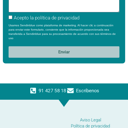
Acepto la
política de privacidad
Usamos Sendinblue como plataforma de marketing. Al hacer clic a continuación
para enviar este formulario, consiente que la información proporcionada sea
transferida a Sendinblue para su procesamiento de acuerdo con sus
términos de
uso
Enviar
91 427 58 18
Escríbenos
Aviso Legal
Política de privacidad