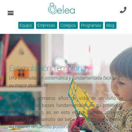
Equipo
Empresas
Colegios
Programas
Blog
Estimulación Temprana
Una estimulación sistemática y fundamentada facilitará
su mejor desarrollo
En los seis primeros años de vida de un niño se
desarrollan las bases fundamentales de su potencial.
Por este motivo, es, en esta etapa, cuando conviene
estimular el desarrollo del beb
é
con el fin de favorecer
su óptimo desarrollo posterior.