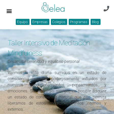
Equipo
Empresas
Colegios
Programas
Blog
Taller Intensivo de Meditación
Mindfulness
Desarrollar serenidad y equilibrio personal
Vivimos la vida diaria sumidos en un estado de
consciencia ordinaria, poderosamente influidos por
nuestros condicionamientos, pensamientos y
emociones. Sin embargo, siempre es posible adquirir
un estado de consciencia natural que nos permita
liberarnos de estos condicionamientos internos y
externos.