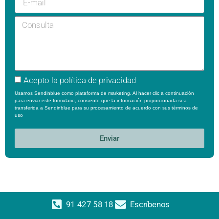
Acepto la
política de privacidad
Usamos Sendinblue como plataforma de marketing. Al hacer clic a continuación
para enviar este formulario, consiente que la información proporcionada sea
transferida a Sendinblue para su procesamiento de acuerdo con sus
términos de
uso
Enviar
91 427 58 18
Escríbenos