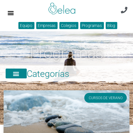
Equipo
Empresas
Colegios
Programas
Blog
Programas
Categorías
CURSOS DE VERANO