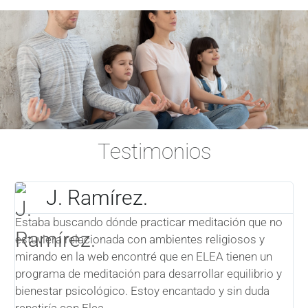
Testimonios
J. Ramírez.
me
Estaba buscando dónde practicar meditación que no
E
estuviera relacionada con ambientes religiosos y
p
mirando en la web encontré que en ELEA tienen un
i
programa de meditación para desarrollar equilibrio y
e
bienestar psicológico. Estoy encantado y sin duda
c