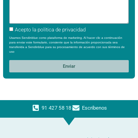
Acepto la
política de privacidad
Usamos Sendinblue como plataforma de marketing. Al hacer clic a continuación
para enviar este formulario, consiente que la información proporcionada sea
transferida a Sendinblue para su procesamiento de acuerdo con sus
términos de
uso
Enviar
91 427 58 18
Escríbenos