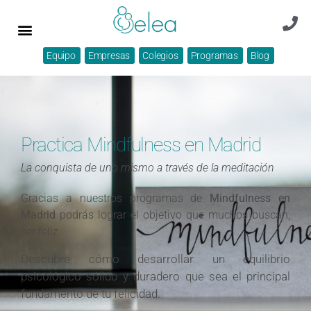
Equipo
Empresas
Colegios
Programas
Blog
Practica Mindfulness en Madrid
La conquista de uno mismo a través de la meditación
Gracias a nuestros programas de
Mindfulness en
Madrid
podrás lograr el objetivo que muchos buscan,
ser feliz.
Descubre cómo desarrollar un equilibrio
psicológico sólido y duradero que sea el principal
fundamento de tu felicidad.