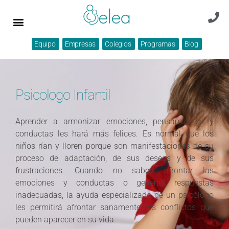
Equipo
Empresas
Colegios
Programas
Blog
Psicologo Infantil
Aprender a armonizar emociones, pensamientos y
conductas les hará más felices. Es normal que los
niños rían y lloren porque son manifestaciones de su
proceso de adaptación, de sus deseos y de sus
frustraciones. Cuando no saben afrontar las
emociones y conductas o generan respuestas
inadecuadas, la ayuda especializada de un psicólogo
les permitirá afrontar sanamente los conflictos que
pueden aparecer en su vida.