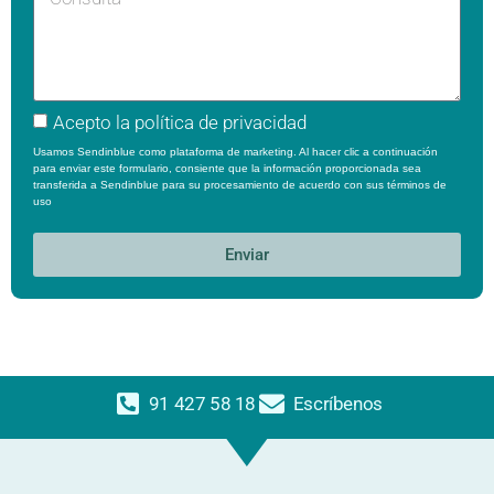
Acepto la
política de privacidad
Usamos Sendinblue como plataforma de marketing. Al hacer clic a continuación
para enviar este formulario, consiente que la información proporcionada sea
transferida a Sendinblue para su procesamiento de acuerdo con sus
términos de
uso
Enviar
91 427 58 18
Escríbenos