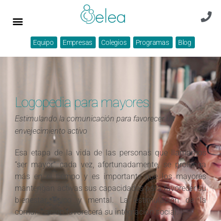
Equipo
Empresas
Colegios
Programas
Blog
Logopedia para mayores
Estimulando la comunicación para favorecer un
envejecimiento activo
Esa etapa de la vida de las personas que llamamos
“ser mayor” cada vez, afortunadamente, se prolonga
más en el tiempo y es importante que los mayores
mantengan activas sus capacidades para favorecer su
bienestar físico y mental. La estimulación de la
comunicación favorecerá su integración social.