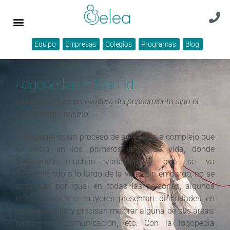
Equipo
Empresas
Colegios
Programas
Blog
Logopedia en Madrid
La lengua no es la envoltura del pensamiento sino el
pensamiento mismo.
El lenguaje es un proceso de aprendizaje complejo que
se inicia en los primeros años de vida, donde
intervienen muchas variables y que se va
desarrollando a lo largo de la vida. Sin embargo, no se
desarrolla por igual en todas las personas, algunos
niños, jóvenes o mayores presentan dificultades en
este desarrollo y precisan mejorar alguna de sus áreas:
habla, voz, comunicación, etc. Con la logopedia