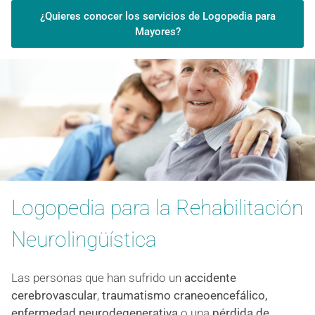
¿Quieres conocer los servicios de Logopedia para
Mayores?
Logopedia para la Rehabilitación
Neurolingüística
L
as
personas
que han sufrido un
accidente
cerebrovascular
,
traumatismo craneoencefálico,
enfermedad neurodegenerativa
o una
pérdida de