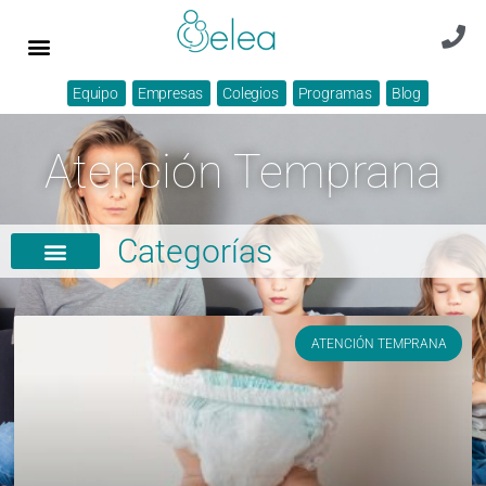
Equipo
Empresas
Colegios
Programas
Blog
Atención Temprana
Categorías
ATENCIÓN TEMPRANA