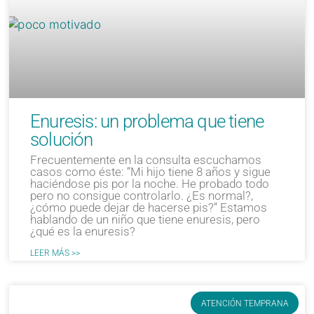
Enuresis: un problema que tiene
solución
Frecuentemente en la consulta escuchamos
casos como éste: “Mi hijo tiene 8 años y sigue
haciéndose pis por la noche. He probado todo
pero no consigue controlarlo. ¿Es normal?,
¿cómo puede dejar de hacerse pis?” Estamos
hablando de un niño que tiene enuresis, pero
¿qué es la enuresis?
LEER MÁS >>
ATENCIÓN TEMPRANA