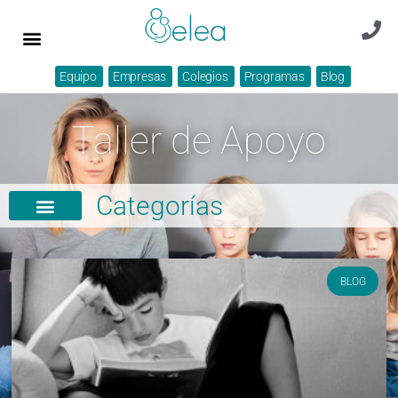
Equipo
Empresas
Colegios
Programas
Blog
Taller de Apoyo
Categorías
BLOG