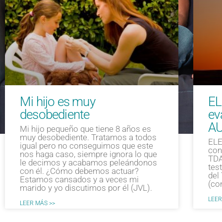
Mi hijo es muy
EL
desobediente
ev
AU
Mi hijo pequeño que tiene 8 años es
muy desobediente. Tratamos a todos
ELE
igual pero no conseguimos que este
con
nos haga caso, siempre ignora lo que
TDA
le decimos y acabamos peleándonos
tes
con él. ¿Cómo debemos actuar?
del
Estamos cansados y a veces mi
(co
marido y yo discutimos por él (JVL).
LEER
LEER MÁS >>