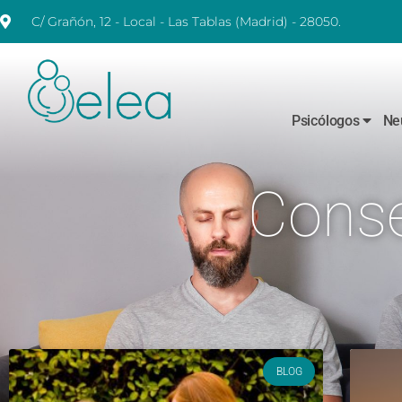
C/ Grañón, 12 - Local - Las Tablas (Madrid) - 28050.
Psicólogos
Ne
Conse
BLOG