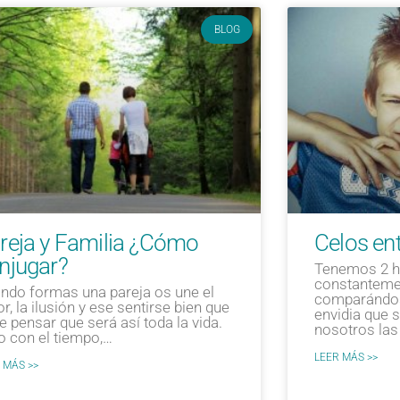
BLOG
reja y Familia ¿Cómo
Celos en
njugar?
Tenemos 2 hi
constanteme
ndo formas una pareja os une el
comparándose
r, la ilusión y ese sentirse bien que
envidia que 
e pensar que será así toda la vida.
nosotros las
o con el tiempo,…
LEER MÁS >>
 MÁS >>