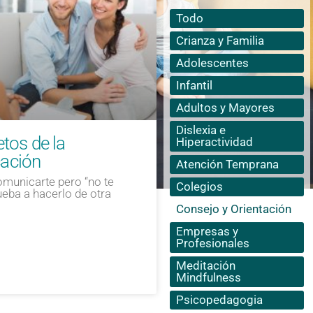
Todo
Crianza y Familia
Adolescentes
Infantil
Adultos y Mayores
Dislexia e
tos de la
Hiperactividad
ación
Atención Temprana
comunicarte pero “no te
Colegios
ueba a hacerlo de otra
Consejo y Orientación
Empresas y
Profesionales
Meditación
Mindfulness
Psicopedagogia