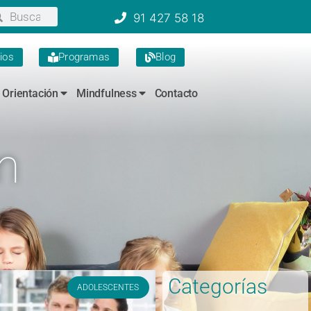
91 427 58 18
ios
Programas
Blog
Orientación
Mindfulness
Contacto
n
Categorías
ADOLESCENTES