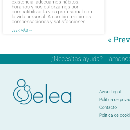
existen­cia: adecuamos hábitos,
horarios y nos esforzamos por
compatibilizar la vida profesional con
la vida personal. A cam­bio recibimos
compensaciones y satis­facciones.
LEER MÁS >>
« Pre
¿Necesitas ayuda? Llámanos y
Aviso Legal
Política de priva
Contacto
Política de cook