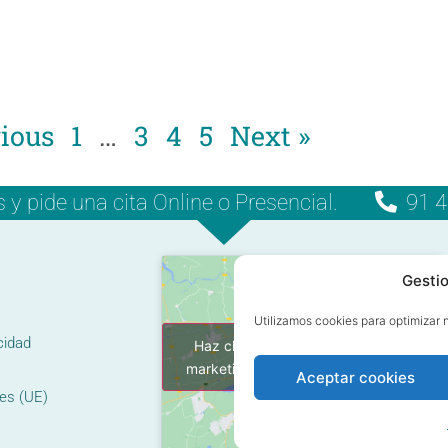
vious
1
…
3
4
5
Next »
 pide una cita Online o Presencial.
91 4
Gestio
Utilizamos cookies para optimizar n
cidad
Haz clic para aceptar cookies de
marketing y permitir este contenido
Aceptar cookies
ies (UE)