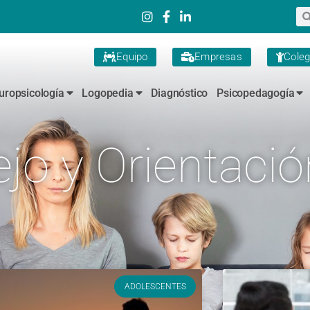
Equipo
Empresas
Coleg
uropsicología
Logopedia
Diagnóstico
Psicopedagogía
jo y Orientació
ADOLESCENTES