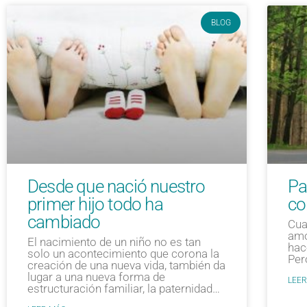
BLOG
Desde que nació nuestro
Pa
primer hijo todo ha
co
cambiado
Cua
amo
El nacimiento de un niño no es tan
hac
solo un acontecimiento que corona la
Per
creación de una nueva vida, también da
lugar a una nueva forma de
LEER
estructuración familiar, la paternidad…