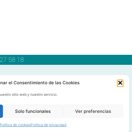
27 58 18
C/ Grañón, 12 - Local
nar el Consentimiento de las Cookies
28050 Las Tablas - Madrid
uestro sitio web y nuestro servicio.
91 427 58 18
Solo funcionales
Ver preferencias
Política de cookies
Política de privacidad