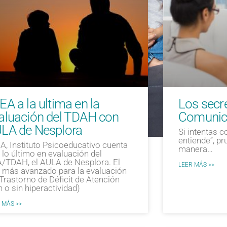
EA a la ultima en la
Los secre
aluación del TDAH con
Comunic
LA de Nesplora
Si intentas 
entiende”, pr
A, Instituto Psicoeducativo cuenta
manera…
 lo último en evaluación del
/TDAH, el AULA de Nesplora. El
LEER MÁS >>
t más avanzado para la evaluación
 Trastorno de Déficit de Atención
n o sin hiperactividad)
 MÁS >>