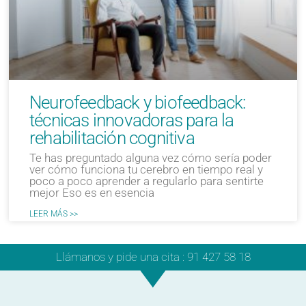
Neurofeedback y biofeedback:
técnicas innovadoras para la
rehabilitación cognitiva
Te has preguntado alguna vez cómo sería poder
ver cómo funciona tu cerebro en tiempo real y
poco a poco aprender a regularlo para sentirte
mejor Eso es en esencia
LEER MÁS >>
Llámanos y pide una cita : 91 427 58 18