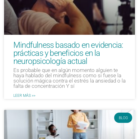
Mindfulness basado en evidencia:
prácticas y beneficios en la
neuropsicología actual
Es probable que en algún momento alguien te
haya hablado del mindfulness como si fuese la
solución mágica contra el estrés la ansiedad o la
falta de concentración Y sí
LEER MÁS >>
BLOG