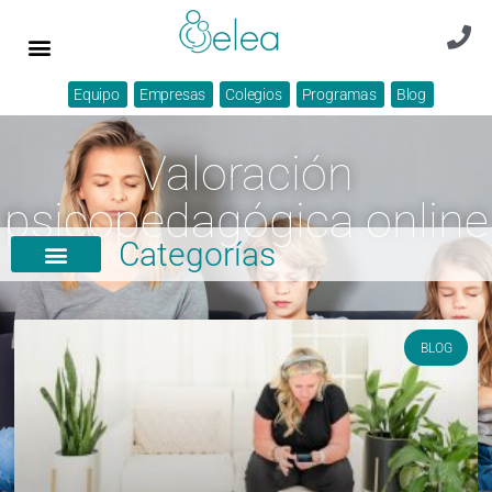
Equipo
Empresas
Colegios
Programas
Blog
Valoración
psicopedagógica online
Categorías
BLOG