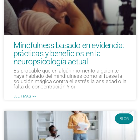
Mindfulness basado en evidencia:
prácticas y beneficios en la
neuropsicología actual
Es probable que en algún momento alguien te
haya hablado del mindfulness como si fuese la
solución mágica contra el estrés la ansiedad o la
falta de concentración Y sí
LEER MÁS >>
BLOG