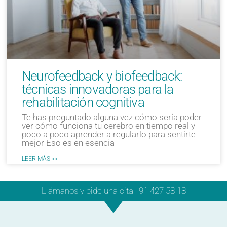
Neurofeedback y biofeedback:
técnicas innovadoras para la
rehabilitación cognitiva
Te has preguntado alguna vez cómo sería poder
ver cómo funciona tu cerebro en tiempo real y
poco a poco aprender a regularlo para sentirte
mejor Eso es en esencia
LEER MÁS >>
Llámanos y pide una cita : 91 427 58 18