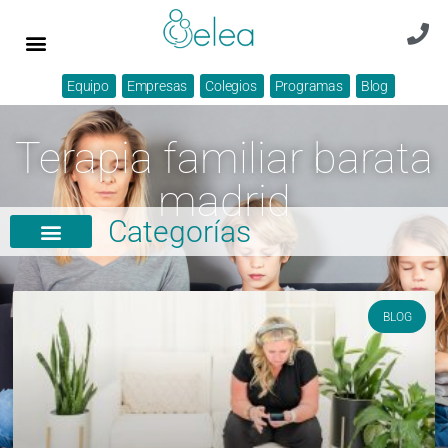
Equipo
Empresas
Colegios
Programas
Blog
Terapia familiar barata
madrid
Categorías
BLOG