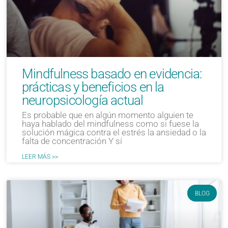
Mindfulness basado en evidencia:
prácticas y beneficios en la
neuropsicología actual
Es probable que en algún momento alguien te
haya hablado del mindfulness como si fuese la
solución mágica contra el estrés la ansiedad o la
falta de concentración Y sí
LEER MÁS >>
BLOG