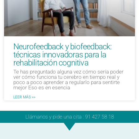
Neurofeedback y biofeedback:
técnicas innovadoras para la
rehabilitación cognitiva
Te has preguntado alguna vez cómo sería poder
ver cómo funciona tu cerebro en tiempo real y
poco a poco aprender a regularlo para sentirte
mejor Eso es en esencia
LEER MÁS >>
Llámanos y pide una cita : 91 427 58 18