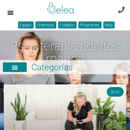
Equipo
Empresas
Colegios
Programas
Blog
Psicoterapia adultos
madrid
Categorías
BLOG