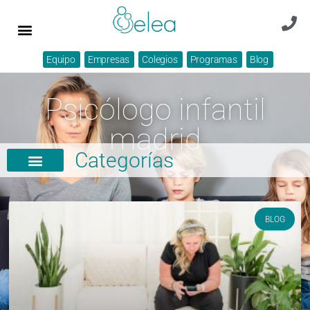
Equipo
Empresas
Colegios
Programas
Blog
Psicólogo infantil
madrid
Categorías
BLOG