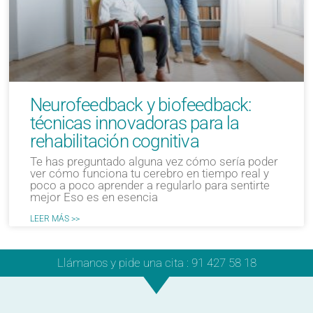
Neurofeedback y biofeedback:
técnicas innovadoras para la
rehabilitación cognitiva
Te has preguntado alguna vez cómo sería poder
ver cómo funciona tu cerebro en tiempo real y
poco a poco aprender a regularlo para sentirte
mejor Eso es en esencia
LEER MÁS >>
Llámanos y pide una cita : 91 427 58 18