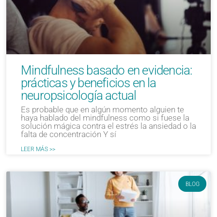
Mindfulness basado en evidencia:
prácticas y beneficios en la
neuropsicología actual
Es probable que en algún momento alguien te
haya hablado del mindfulness como si fuese la
solución mágica contra el estrés la ansiedad o la
falta de concentración Y sí
LEER MÁS >>
BLOG