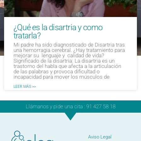
¿Qué es la disartria y como
tratarla?
Mi padre ha sido diagnosticado de Disartria tras
una hemorragia cerebral. ¿Hay tratamiento para
mejorar su lenguaje y calidad de vida?
Significado de la disartria: La disartria es un
trastorno del habla que afecta a la articulación
de las palabras y provoca dificultad o
incapacidad para mover los músculos de
LEER MÁS >>
Llámanos y pide una cita : 91 427 58 18
Aviso Legal