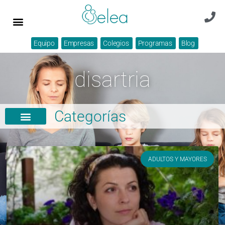
Equipo
Empresas
Colegios
Programas
Blog
disartria
Categorías
ADULTOS Y MAYORES