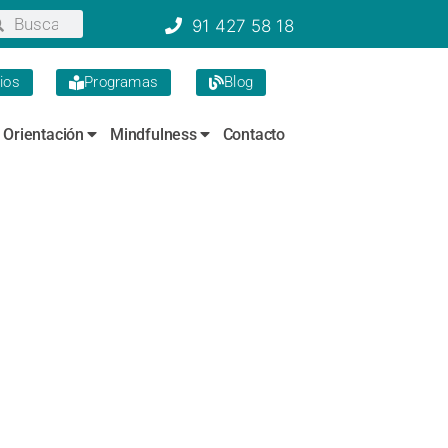
91 427 58 18
ios
Programas
Blog
Orientación
Mindfulness
Contacto