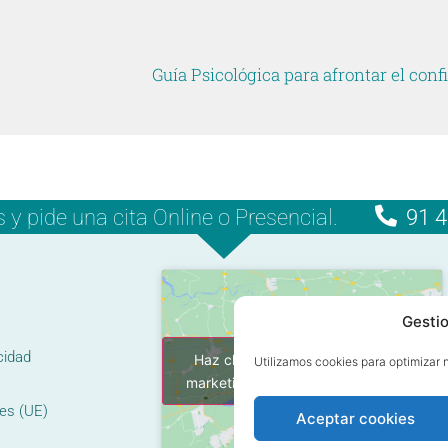
 pide una cita Online o Presencial.
91 4
Gestio
cidad
Haz clic para aceptar cookies de
Utilizamos cookies para optimizar n
marketing y permitir este contenido
ies (UE)
Aceptar cookies