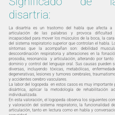
Significado de l
disartria:
La disartria es un trastorno del habla que afecta a 
articulación de las palabras y provoca dificultad
incapacidad para mover los músculos de la boca, la cara
del sistema respiratorio superior que controlan el habla. L
síntomas que la acompañan son: debilidad muscula
descoordinación respiratoria y alteraciones en la fonació
prosodia, resonancia y articulación, alterando por tanto 
dominio y control del lenguaje oral. Sus causas pueden s
diversas, incluyendo tóxicas, metabólicas, enfermedad
degenerativas, lesiones y tumores cerebrales, traumatism
y accidentes cerebro vasculares.
La labor del logopeda en estos casos es muy importante p
disártrica, aplicar la metodología de rehabilitació
individualizada.
En esta valoración, el logopeda observa los siguientes c
y valoración del sistema respiratorio, la funcionalidad d
articulación, tanto en lectura como en habla y conversació