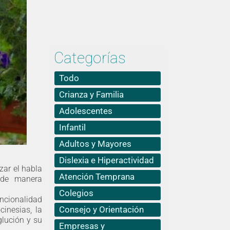
Categorías
Todo
Crianza y Familia
Adolescentes
Infantil
Adultos y Mayores
Dislexia e Hiperactividad
zar el habla
Atención Temprana
s de manera
Colegios
uncionalidad
Consejo y Orientación
cinesias, la
glución y su
Empresas y