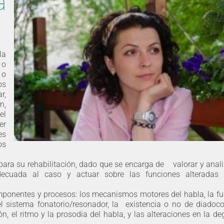
a
la
 o
 o
os
r,
n,
el
er
es
os
ara su rehabilitación, dado que se encarga de valorar y anali
n adecuada al caso y actuar sobre las funciones alterada
omponentes y procesos: los mecanismos motores del habla, la f
el sistema fonatorio/resonador, la existencia o no de diadoco
n, el ritmo y la prosodia del habla, y las alteraciones en la de