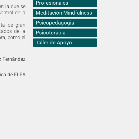
Profesionales
en la que se
Meditación Mindfulness
ontrol de la
Psicopedagogia
ata de gran
ltados de la
Psicoterapia
ora, como el
Taller de Apoyo
 Fernández
ica de ELEA