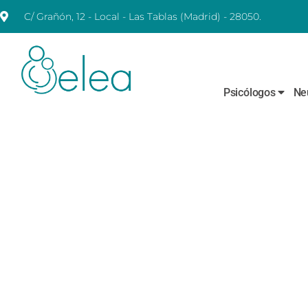
C/ Grañón, 12 - Local - Las Tablas (Madrid) - 28050.
Psicólogos
Ne