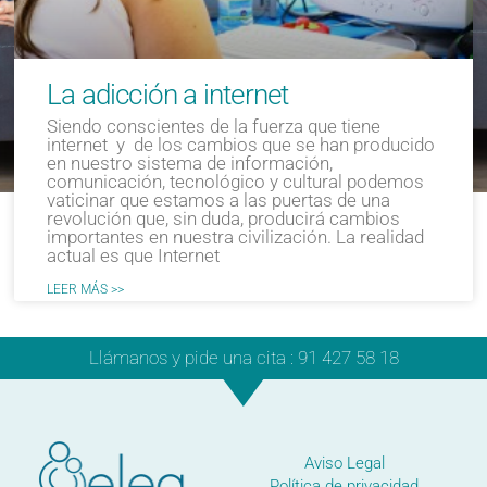
La adicción a internet
Siendo conscientes de la fuerza que tiene
internet y de los cambios que se han producido
en nuestro sistema de información,
comunicación, tecnológico y cultural podemos
vaticinar que estamos a las puertas de una
revolución que, sin duda, producirá cambios
importantes en nuestra civilización. La realidad
actual es que Internet
LEER MÁS >>
Llámanos y pide una cita : 91 427 58 18
Aviso Legal
Política de privacidad