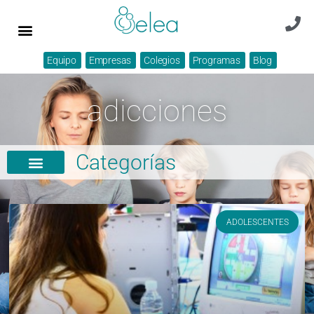
Equipo
Empresas
Colegios
Programas
Blog
adicciones
Categorías
ADOLESCENTES