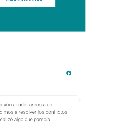
N. Corral





cisión acudiéramos a un
Mi hija desde que nac
dimos a resolver los conflictos
especialista que ha h
ealizó algo que parecía
hemos sentido acomp