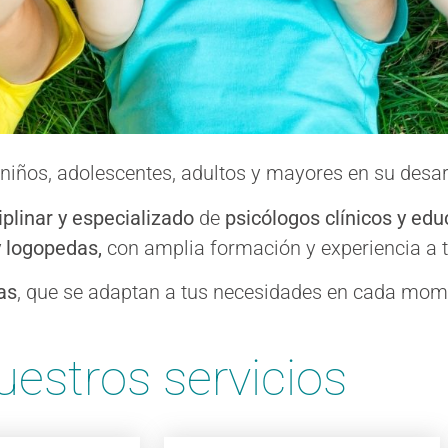
iños, adolescentes, adultos y mayores en su desarro
Psicología infanti
plinar y especializado
de
psicólogos clínicos y edu
 logopedas,
con amplia formación y experiencia a t
 su desarrollo emocional, 
as
, que se adaptan a tus necesidades en cada mome
ue aprendan a comprender lo 
uestros servicios
 conductas y desenvolverse
en su entorno.