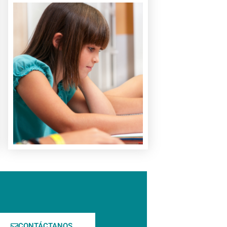
Quiero saber mas
padres y mayores.
niños, adolescentes,
cursos y talleres para
Descubre nuestros
CONTÁCTANOS