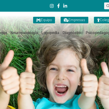
Equipo
Empresas
Coleg
ogos
Neuropsicología
Logopedia
Diagnóstico
Psicopedagog