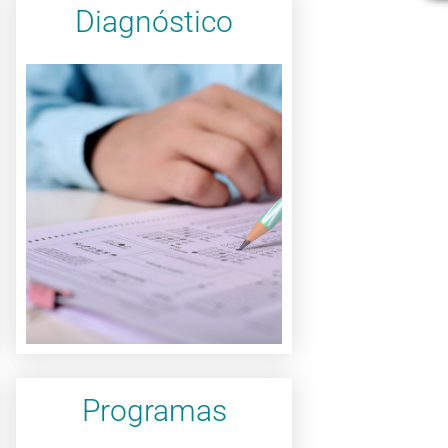
Diagnóstico
Quiero saber mas
conocerte a fondo.
que te permitirán
fortalezas y debilidades
diagnóstica descubrirás
Con nuestra valoración
Programas