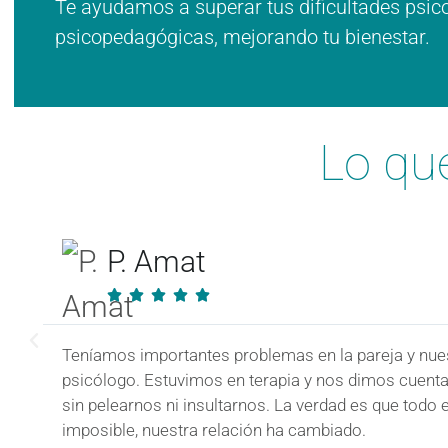
Te ayudamos a superar tus dificultades psic
psicopedagógicas, mejorando tu bienestar.
Lo qu
P. Amat





Teníamos importantes problemas en la pareja y nu
psicólogo. Estuvimos en terapia y nos dimos cuenta
sin pelearnos ni insultarnos. La verdad es que todo
imposible, nuestra relación ha cambiado.