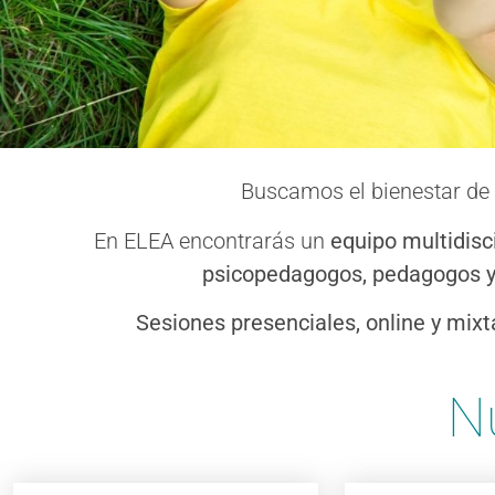
Buscamos el bienestar de n
En ELEA encontrarás un
equipo multidisci
psicopedagogos, pedagogos y
Acompañamos
Sesiones presenciales, online y mixt
social para q
N
gestionar sus