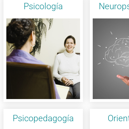
Psicología
Neurops
Quiero 
Quiero saber mas
funciones 
bienestar psicológico.
emocio
el que alcanzarás tu
procesos 
proceso de cambio con
rehabili
construiremos el
Estimu
posible. Juntos
cerebro” 
Vivir con plenitud es
escultor d
“Todo homb
Psicopedagogía
Orien