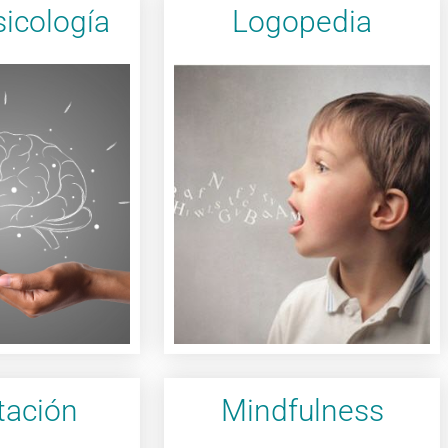
icología
Logopedia
Haz clic aquí
saber mas
Quiero saber mas
ejecutivas.
nales y
cognitivos-
adultos y mayores.
tamos tus
el habla y la voz en niños,
lamos y
problemas del lenguaje,
(S.R.yC.).
Ayudamos a superar los
e su propio
re puede ser
tación
Mindfulness