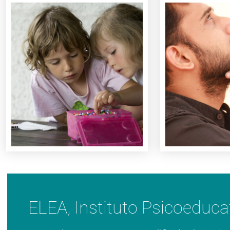
Quiero saber mas
Quiero 
Aprendizaje.
pers
las Dificultades de
cambio y 
facilitar el progreso en
oportun
estimular su desarrollo y
inquie
aprendizaje para
convertir 
Guíamos el proceso de
Te orien
ELEA, Instituto Psicoeduca