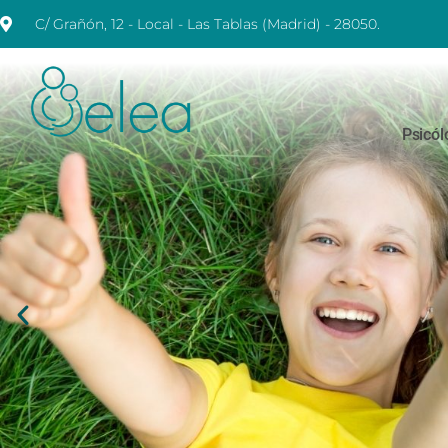
C/ Grañón, 12 - Local - Las Tablas (Madrid) - 28050.
Psicól