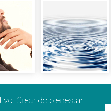
saber mas
Quiero saber mas
onal.
tu felicidad.
crecimiento
principal fundamento de
idades de
duradero que sea el
tudes en
psicológico estable y
tus dudas e
desarrollar un equilibrio
tamos para
Descubre cómo
tivo. Creando bienestar.