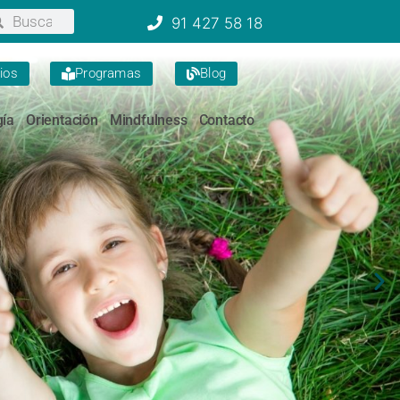
91 427 58 18
ios
Programas
Blog
ía
Orientación
Mindfulness
Contacto