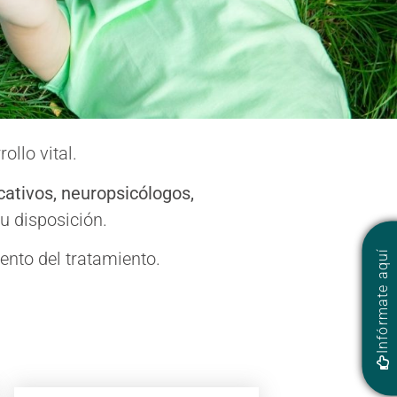
llo vital.
l
cativos, neuropsicólogos,
u disposición.
conductual y
Infórmate aquí
nto del tratamiento.
que sienten, a
 con seguridad