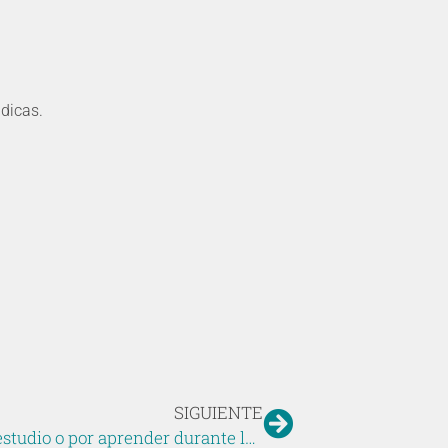
údicas.
SIGUIENTE
Cómo mantener la motivación por el estudio o por aprender durante la cuarentena