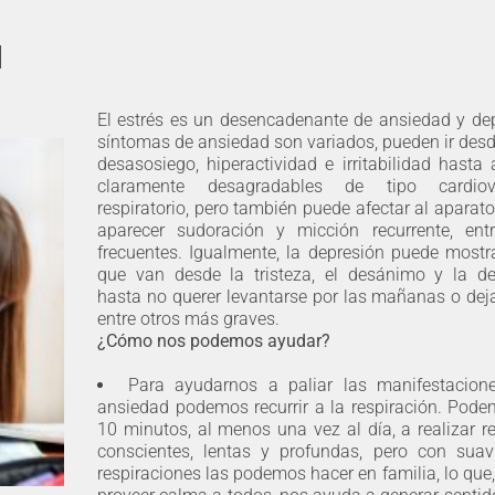
l
El estrés es un desencadenante de ansiedad y dep
síntomas de ansiedad son variados, pueden ir desd
desasosiego, hiperactividad e irritabilidad hasta 
claramente desagradables de tipo cardio
respiratorio, pero también puede afectar al aparato
aparecer sudoración y micción recurrente, en
frecuentes. Igualmente, la depresión puede mostr
que van desde la tristeza, el desánimo y la d
hasta no querer levantarse por las mañanas o dej
entre otros más graves.
¿Cómo nos podemos ayudar?
Para ayudarnos a paliar las manifestacion
ansiedad podemos recurrir a la respiración. Pode
10 minutos, al menos una vez al día, a realizar r
conscientes, lentas y profundas, pero con suav
respiraciones las podemos hacer en familia, lo qu