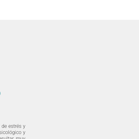
o
 de estrés y
sicológico y
esultar muy