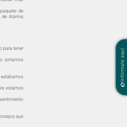
 paquete de
o de Alarma
o para tener
Infórmate aquí
os sintamos
o estábamos
mpre estamos
 sentimiento
consejos que