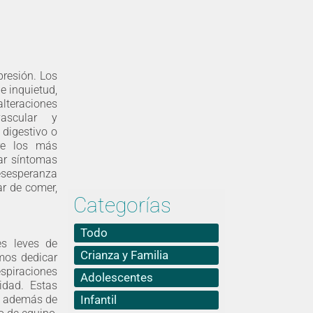
resión. Los
e inquietud,
alteraciones
vascular y
 digestivo o
tre los más
ar síntomas
esesperanza
ar de comer,
Categorías
Todo
es leves de
Crianza y Familia
mos dedicar
espiraciones
Adolescentes
idad. Estas
e, además de
Infantil