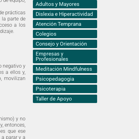
o de equipo,
Adultos y Mayores
de prácticas
Dislexia e Hiperactividad
 la parte de
Atención Temprana
acceso a los
dizaje.
Colegios
Consejo y Orientación
Empresas y
Profesionales
 negativo y
Meditación Mindfulness
 a ellos y,
, movilizan
Psicopedagogia
Psicoterapia
Taller de Apoyo
imismo) y no
y, entonces,
l es que ese
 a parar y a