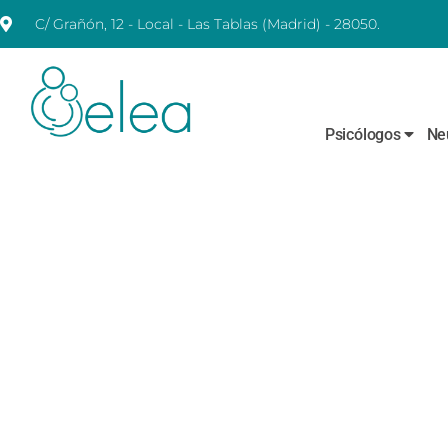
C/ Grañón, 12 - Local - Las Tablas (Madrid) - 28050.
Psicólogos
Ne