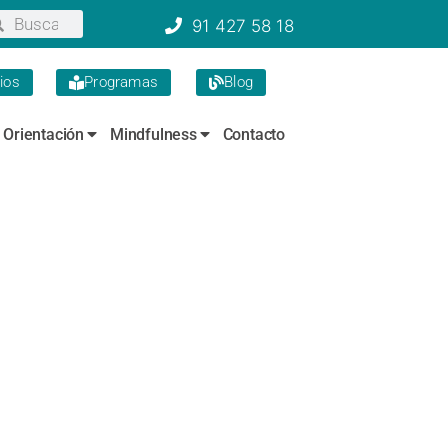
91 427 58 18
ios
Programas
Blog
Orientación
Mindfulness
Contacto