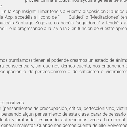
proveer calma a todos, nos ayuda a generar sentid
e.
. En la App Insight Timer tenéis a vuestra disposición 3 audios 
a App, accedéis al icono de “
Guided” o “Meditaciones” (en
 buscáis Santiago Segovia, os hacéis “seguidores” y tendréis 
d 1 e id progresando a la 2 y a la 3 en función de vuestro apren
os (rumiamos) tienen el poder de crearnos un estado de ánimo
tra consciencia y, sin que nos demos cuenta, nos enganchamos
cupación o de perfeccionismo o de criticismo o victimismo
s positivos.
 (pensamientos de preocupación, crítica, perfeccionismo, vict
tá pensando algún pensamiento de esta clase, parar de pensarlo 
, lenta y profunda, respirando así repetidas veces. Lo norma
a generar malestar. Cuando nos demos cuenta de ello, volvemos